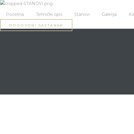
Početna
Tehnički opis
Stanovi
Galerija
Ko
DOGOVORI SASTANAK