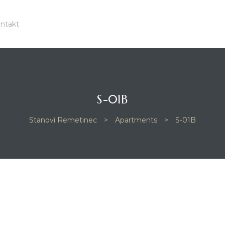
ntakt
S-01B
Stanovi Remetinec
>
Apartments
>
S-01B