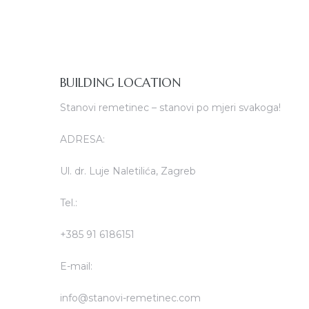
BUILDING LOCATION
Stanovi remetinec – stanovi po mjeri svakoga!
ADRESA:
Ul. dr. Luje Naletilića, Zagreb
Tel.:
+385 91 6186151
E-mail:
info@stanovi-remetinec.com