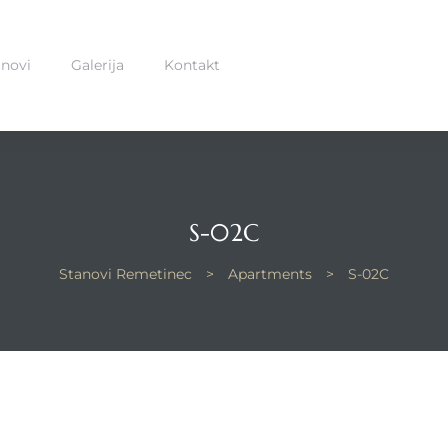
anovi
Galerija
Kontakt
S-02C
Stanovi Remetinec
>
Apartments
>
S-02C