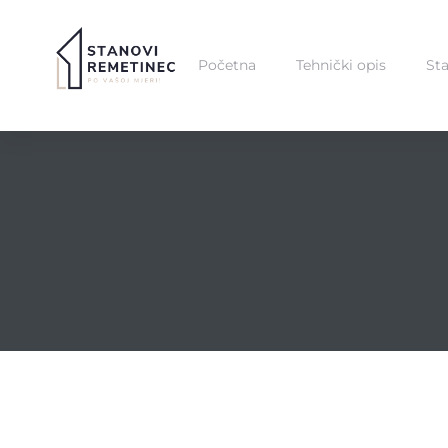
Početna
Tehnički opis
St