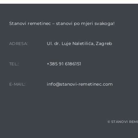
BUILDING LOCATION
Stanovi remetinec – stanovi po mjeri svakoga!
Ul. dr. Luje Naletilića, Zagreb
ADRESA:
+385 91 6186151
TEL.:
info@stanovi-remetinec.com
E-MAIL:
© STANOVI REME