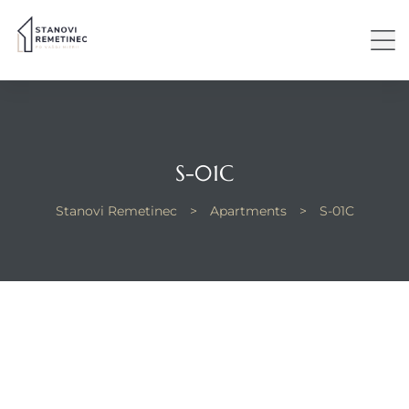
S-01C
Stanovi Remetinec
>
Apartments
>
S-01C