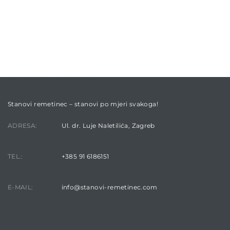
BUILDING LOCATION
Stanovi remetinec – stanovi po mjeri svakoga!
ADRESA:
Ul. dr. Luje Naletilića, Zagreb
TEL.:
+385 91 6186151
E-MAIL:
info@stanovi-remetinec.com